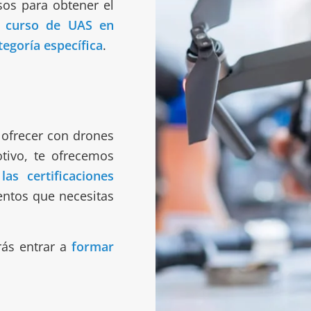
sos para obtener el
l
curso de UAS en
tegoría específica
.
 ofrecer con drones
otivo, te ofrecemos
s certificaciones
entos que necesitas
rás entrar a
formar