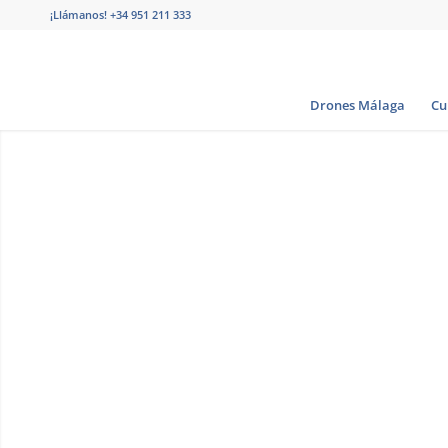
¡Llámanos!
+34 951 211 333
Drones Málaga
Cu
CURSOS DE DRONES