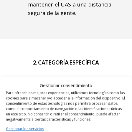
mantener el UAS a una distancia
segura de la gente.
2. CATEGORÍA ESPECÍFICA
En este caso, los operadores de UAS deben
Gestionar consentimiento
comprobar
si la operación puede ajustarse
Para ofrecer las mejores experiencias, utilizamos tecnologías como las
cookies para almacenar y/o acceder a la información del dispositivo. El
a un Escenario Estándar
provisto por la
consentimiento de estas tecnologías nos permitirá procesar datos
autoridad competente o, de lo contrario,
como el comportamiento de navegación o las identificaciones únicas
en este sitio. No consentir o retirar el consentimiento, puede afectar
necesitarán una autorización operacional.
negativamente a ciertas características y funciones.
Gestionar los servicios
Se considerará categoría específica