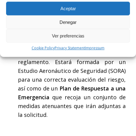
siempre que no reúnan alguno de los
Aceptar
requisitos especificados en la categoría
Denegar
abierta o en la categoría certificada.
El operador debe presentar una
Ver preferencias
solicitud ante la autoridad competente
Cookie Policy
Privacy Statement
Impressum
cuyos requisitos están recogidos en el
reglamento. Estará formada por un
Estudio Aeronáutico de Seguridad (SORA)
para una correcta evaluación del riesgo,
así como de un
Plan de Respuesta a una
Emergencia
que recoja un conjunto de
medidas atenuantes que irán adjuntas a
la solicitud.